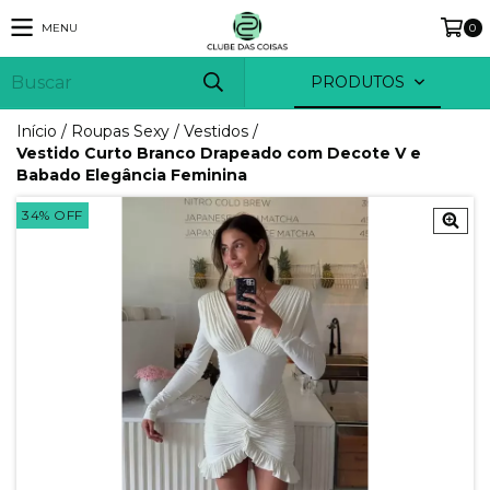
MENU
0
PRODUTOS
Início
/
Roupas Sexy
/
Vestidos
/
Vestido Curto Branco Drapeado com Decote V e
Babado Elegância Feminina
34
%
OFF