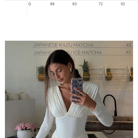
G
88
83
72
92