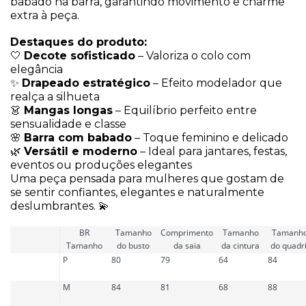
babado na barra, garantindo movimento e charme
extra à peça.
Destaques do produto:
🤍
Decote sofisticado
– Valoriza o colo com
elegância
✨
Drapeado estratégico
– Efeito modelador que
realça a silhueta
👗
Mangas longas
– Equilíbrio perfeito entre
sensualidade e classe
🌸
Barra com babado
– Toque feminino e delicado
🌿
Versátil e moderno
– Ideal para jantares, festas,
eventos ou produções elegantes
Uma peça pensada para mulheres que gostam de
se sentir confiantes, elegantes e naturalmente
deslumbrantes. 💫
BR
Tamanho
Comprimento
Tamanho
Tamanh
Tamanho
do busto
da saia
da cintura
do quadri
P
80
79
64
84
M
84
81
68
88