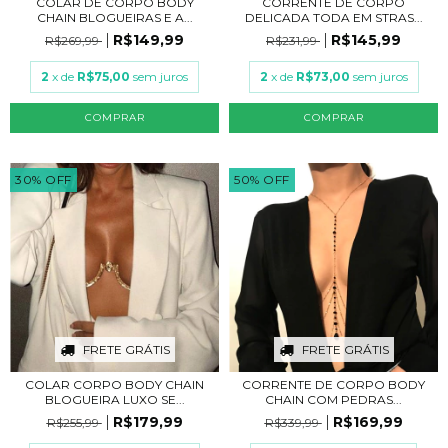
COLAR DE CORPO BODY
CORRENTE DE CORPO
CHAIN BLOGUEIRAS E A...
DELICADA TODA EM STRAS...
R$149,99
R$145,99
R$269,99
R$231,99
2
x de
R$75,00
sem juros
2
x de
R$73,00
sem juros
COMPRAR
COMPRAR
30
%
OFF
50
%
OFF
FRETE GRÁTIS
FRETE GRÁTIS
COLAR CORPO BODY CHAIN
CORRENTE DE CORPO BODY
BLOGUEIRA LUXO SE...
CHAIN COM PEDRAS...
R$179,99
R$169,99
R$255,99
R$339,99