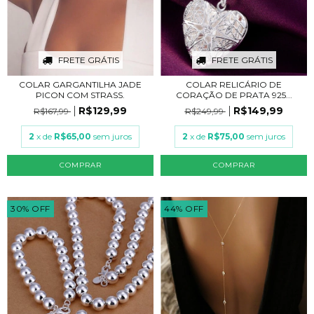
FRETE GRÁTIS
FRETE GRÁTIS
COLAR GARGANTILHA JADE
COLAR RELICÁRIO DE
PICON COM STRASS.
CORAÇÃO DE PRATA 925...
R$129,99
R$149,99
R$167,99
R$249,99
2
x de
R$65,00
sem juros
2
x de
R$75,00
sem juros
COMPRAR
COMPRAR
30
%
OFF
44
%
OFF