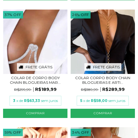
37
%
OFF
26
%
OFF
FRETE GRÁTIS
FRETE GRÁTIS
COLAR DE CORPO BODY
COLAR CORPO BODY CHAIN
CHAIN BLOGUEIRAS MAR...
BLOGUEIRAS E ARTI...
R$189,99
R$289,99
R$299,99
R$389,99
3
x de
R$63,33
sem juros
5
x de
R$58,00
sem juros
COMPRAR
COMPRAR
59
%
OFF
34
%
OFF