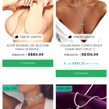
FRETE GRÁTIS
FRETE GRÁTIS
SUTIÃ INVISÍVEL DE SILICONE
COLAR PARA CORPO BODY
PARA LEVANTA...
CHAIN SEXY CRUZ, C...
R$89,99
R$159,99
R$221,99
R$240,99
COMPRAR
3
x de
R$53,33
sem juros
COMPRAR
23
%
OFF
40
%
OFF