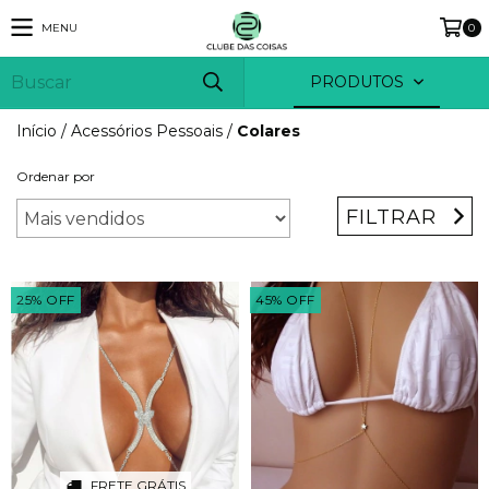
MENU
0
PRODUTOS
Início
/
Acessórios Pessoais
/
Colares
Ordenar por
FILTRAR
25
%
OFF
45
%
OFF
FRETE GRÁTIS