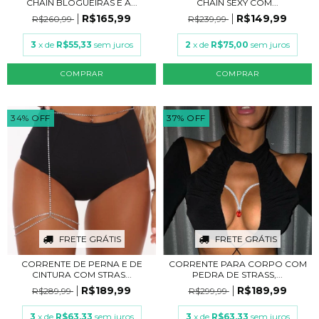
CHAIN BLOGUEIRAS E A...
CHAIN SEXY COM...
R$165,99
R$149,99
R$260,99
R$239,99
3
x de
R$55,33
sem juros
2
x de
R$75,00
sem juros
COMPRAR
COMPRAR
34
%
OFF
37
%
OFF
FRETE GRÁTIS
FRETE GRÁTIS
CORRENTE DE PERNA E DE
CORRENTE PARA CORPO COM
CINTURA COM STRAS...
PEDRA DE STRASS,...
R$189,99
R$189,99
R$289,99
R$299,99
3
x de
R$63,33
sem juros
3
x de
R$63,33
sem juros