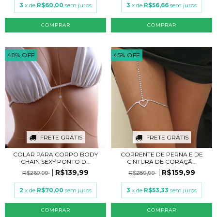
3
x de
R$60,00
sem juros
3
x de
R$56,66
sem juros
COMPRAR
COMPRAR
48
%
OFF
45
%
OFF
FRETE GRÁTIS
FRETE GRÁTIS
COLAR PARA CORPO BODY
CORRENTE DE PERNA E DE
CHAIN SEXY PONTO D...
CINTURA DE CORAÇÃ...
R$139,99
R$159,99
R$269,99
R$289,99
2
x de
R$70,00
sem juros
3
x de
R$53,33
sem juros
COMPRAR
COMPRAR