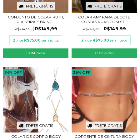
FRETE GRÁTIS
FRETE GRÁTIS
CONJUNTO DE COLAR RUTH,
COLAR ANY PARA DECOTE
PULSEIRA E BRINC...
COSTAS NUAS COM ST...
R$149,99
R$149,99
R$214,99
R$269,99
2
x de
R$75,00
sem juros
2
x de
R$75,00
sem juros
COMPRAR
COMPRAR
36
%
OFF
38
%
OFF
FRETE GRÁTIS
FRETE GRÁTIS
COLAR DE CORPO BODY
CORRENTE DE CINTURA BODY