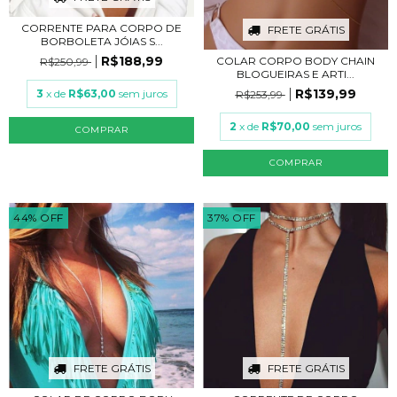
CORRENTE PARA CORPO DE
FRETE GRÁTIS
BORBOLETA JÓIAS S...
R$188,99
COLAR CORPO BODY CHAIN
R$250,99
BLOGUEIRAS E ARTI...
R$139,99
3
x de
R$63,00
sem juros
R$253,99
2
x de
R$70,00
sem juros
COMPRAR
COMPRAR
44
%
OFF
37
%
OFF
FRETE GRÁTIS
FRETE GRÁTIS