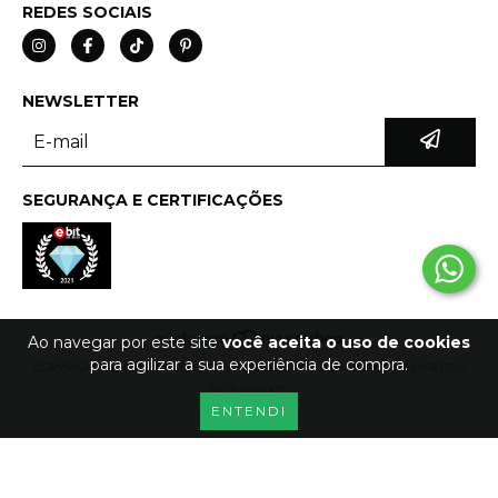
REDES SOCIAIS
NEWSLETTER
SEGURANÇA E CERTIFICAÇÕES
Ao navegar por este site
você aceita o uso de cookies
para agilizar a sua experiência de compra.
COPYRIGHT CLUBE DAS COISAS - 34116841000180 - 2026. TODOS OS DIREITOS
RESERVADOS.
ENTENDI