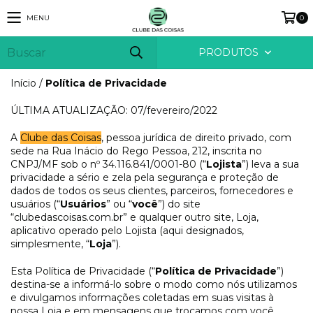
MENU
0
PRODUTOS
Início
/
Política de Privacidade
ÚLTIMA ATUALIZAÇÃO: 07/fevereiro/2022
A
Clube das Coisas
, pessoa jurídica de direito privado, com
sede na Rua Inácio do Rego Pessoa, 212, inscrita no
CNPJ/MF sob o nº 34.116.841/0001-80 (“
Lojista
”) leva a sua
privacidade a sério e zela pela segurança e proteção de
dados de todos os seus clientes, parceiros, fornecedores e
usuários (“
Usuários
” ou “
você
”) do site
“clubedascoisas.com.br” e qualquer outro site, Loja,
aplicativo operado pelo Lojista (aqui designados,
simplesmente, “
Loja
”).
Esta Política de Privacidade (“
Política de Privacidade
”)
destina-se a informá-lo sobre o modo como nós utilizamos
e divulgamos informações coletadas em suas visitas à
nossa Loja e em mensagens que trocamos com você