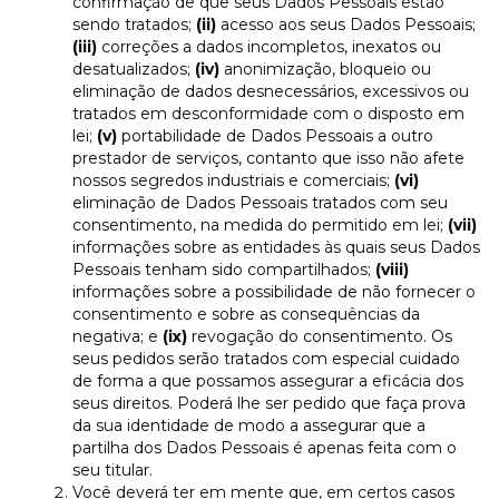
confirmação de que seus Dados Pessoais estão
sendo tratados;
(ii)
acesso aos seus Dados Pessoais;
(iii)
correções a dados incompletos, inexatos ou
desatualizados;
(iv)
anonimização, bloqueio ou
eliminação de dados desnecessários, excessivos ou
tratados em desconformidade com o disposto em
lei;
(v)
portabilidade de Dados Pessoais a outro
prestador de serviços, contanto que isso não afete
nossos segredos industriais e comerciais;
(vi)
eliminação de Dados Pessoais tratados com seu
consentimento, na medida do permitido em lei;
(vii)
informações sobre as entidades às quais seus Dados
Pessoais tenham sido compartilhados;
(viii)
informações sobre a possibilidade de não fornecer o
consentimento e sobre as consequências da
negativa; e
(ix)
revogação do consentimento. Os
seus pedidos serão tratados com especial cuidado
de forma a que possamos assegurar a eficácia dos
seus direitos. Poderá lhe ser pedido que faça prova
da sua identidade de modo a assegurar que a
partilha dos Dados Pessoais é apenas feita com o
seu titular.
Você deverá ter em mente que, em certos casos