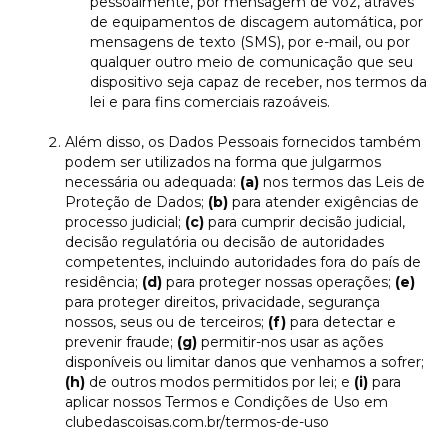
pessoalmente, por mensagem de voz, através
de equipamentos de discagem automática, por
mensagens de texto (SMS), por e-mail, ou por
qualquer outro meio de comunicação que seu
dispositivo seja capaz de receber, nos termos da
lei e para fins comerciais razoáveis.
Além disso, os Dados Pessoais fornecidos também
podem ser utilizados na forma que julgarmos
necessária ou adequada:
(a)
nos termos das Leis de
Proteção de Dados;
(b)
para atender exigências de
processo judicial;
(c)
para cumprir decisão judicial,
decisão regulatória ou decisão de autoridades
competentes, incluindo autoridades fora do país de
residência;
(d)
para proteger nossas operações;
(e)
para proteger direitos, privacidade, segurança
nossos, seus ou de terceiros;
(f)
para detectar e
prevenir fraude;
(g)
permitir-nos usar as ações
disponíveis ou limitar danos que venhamos a sofrer;
(h)
de outros modos permitidos por lei; e
(i)
para
aplicar nossos Termos e Condições de Uso em
clubedascoisas.com.br/termos-de-uso