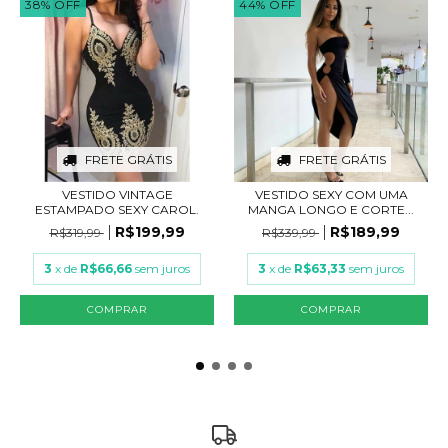
38
%
OFF
44
%
OFF
FRETE GRÁTIS
FRETE GRÁTIS
VESTIDO VINTAGE
VESTIDO SEXY COM UMA
ESTAMPADO SEXY CAROL.
MANGA LONGO E CORTE...
R$199,99
R$189,99
R$319,99
R$339,99
3
x de
R$66,66
sem juros
3
x de
R$63,33
sem juros
COMPRAR
COMPRAR