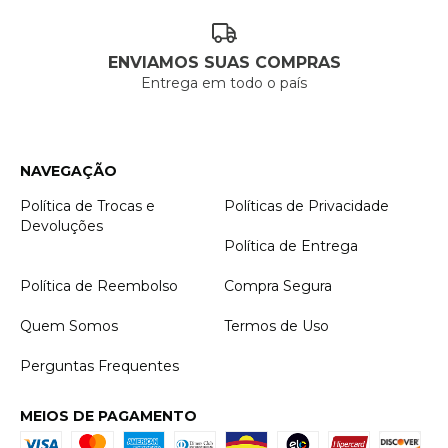
ENVIAMOS SUAS COMPRAS
Entrega em todo o país
NAVEGAÇÃO
Política de Trocas e
Políticas de Privacidade
Devoluções
Política de Entrega
Política de Reembolso
Compra Segura
Quem Somos
Termos de Uso
Perguntas Frequentes
MEIOS DE PAGAMENTO