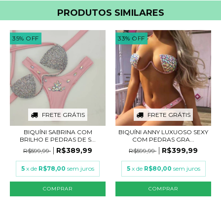
PRODUTOS SIMILARES
35
%
OFF
33
%
OFF
FRETE GRÁTIS
FRETE GRÁTIS
BIQUÍNI SABRINA COM
BIQUÍNI ANNY LUXUOSO SEXY
BRILHO E PEDRAS DE S...
COM PEDRAS GRA...
R$389,99
R$399,99
R$599,99
R$599,99
5
x de
R$78,00
sem juros
5
x de
R$80,00
sem juros
COMPRAR
COMPRAR