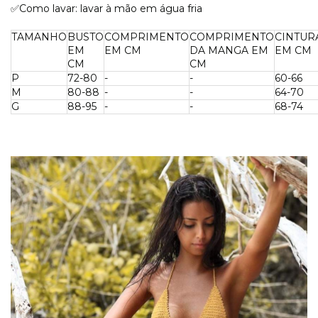
✅Como lavar: lavar à mão em água fria
TAMANHO
BUSTO
COMPRIMENTO
COMPRIMENTO
CINTUR
EM
EM CM
DA MANGA EM
EM CM
CM
CM
P
72-80
-
-
60-66
M
80-88
-
-
64-70
G
88-95
-
-
68-74