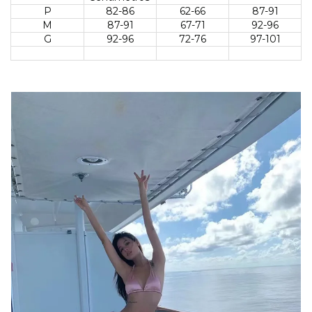
P
82-86
62-66
87-91
M
87-91
67-71
92-96
G
92-96
72-76
97-101