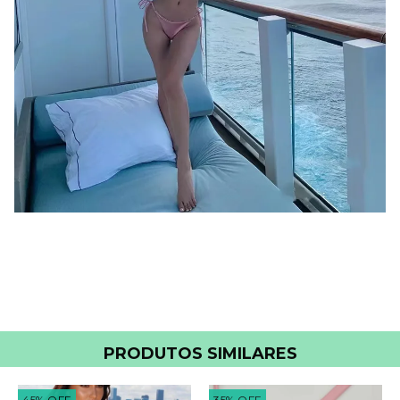
PRODUTOS SIMILARES
45
%
OFF
35
%
OFF