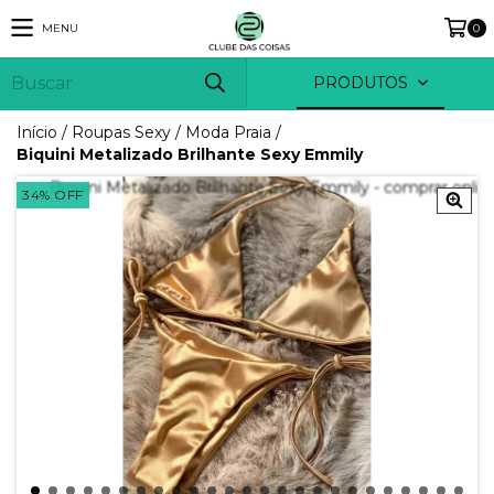
MENU
0
PRODUTOS
Início
/
Roupas Sexy
/
Moda Praia
/
Biquini Metalizado Brilhante Sexy Emmily
34
%
OFF