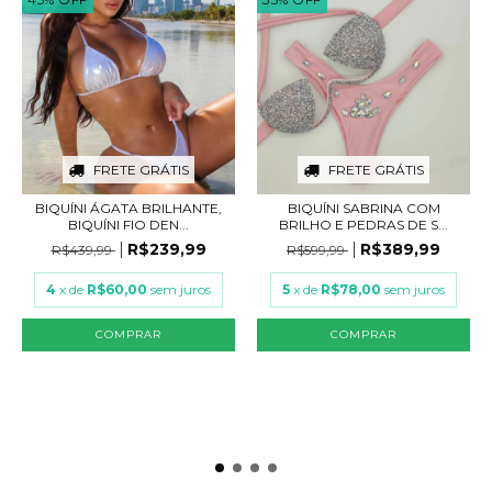
FRETE GRÁTIS
FRETE GRÁTIS
BIQUÍNI ÁGATA BRILHANTE,
BIQUÍNI SABRINA COM
BIQUÍNI FIO DEN...
BRILHO E PEDRAS DE S...
R$239,99
R$389,99
R$439,99
R$599,99
4
x de
R$60,00
sem juros
5
x de
R$78,00
sem juros
COMPRAR
COMPRAR