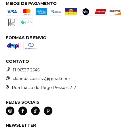
MEIOS DE PAGAMENTO
FORMAS DE ENVIO
CONTATO
11 96537-2645
clubedascoisass@gmail.com
Rua Inácio do Rego Pessoa, 212
REDES SOCIAIS
NEWSLETTER