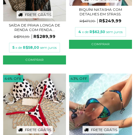
BIQUÍNI NATASHA COM
DETALHES EM STRASS.
FRETE GRÁTIS
R$249,99
R$471,99
SAÍDA DE PRAIA LONGA DE
RENDA COM FENDA...
4
x de
R$62,50
sem juros
R$289,99
R$791,99
COMPRAR
5
x de
R$58,00
sem juros
COMPRAR
44
%
OFF
43
%
OFF
FRETE GRÁTIS
FRETE GRÁTIS