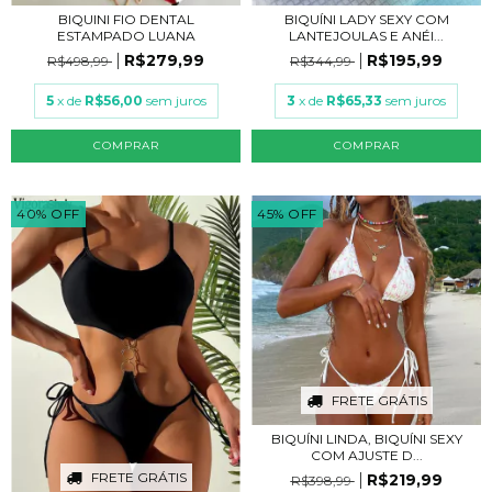
BIQUINI FIO DENTAL
BIQUÍNI LADY SEXY COM
ESTAMPADO LUANA
LANTEJOULAS E ANÉI...
R$279,99
R$195,99
R$498,99
R$344,99
5
x de
R$56,00
sem juros
3
x de
R$65,33
sem juros
COMPRAR
COMPRAR
40
%
OFF
45
%
OFF
FRETE GRÁTIS
BIQUÍNI LINDA, BIQUÍNI SEXY
COM AJUSTE D...
FRETE GRÁTIS
R$219,99
R$398,99