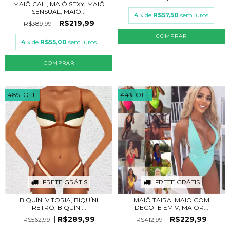
MAIÔ CALI, MAIÔ SEXY, MAIÔ
SENSUAL, MAIÔ...
4
x de
R$57,50
sem juros
R$219,99
R$389,99
COMPRAR
4
x de
R$55,00
sem juros
COMPRAR
48
%
OFF
44
%
OFF
FRETE GRÁTIS
FRETE GRÁTIS
BIQUÍNI VITORIA, BIQUÍNI
MAIÔ TAIRA, MAIO COM
RETRÔ, BIQUÍNI...
DECOTE EM V, MAIOR...
R$289,99
R$229,99
R$562,99
R$412,99