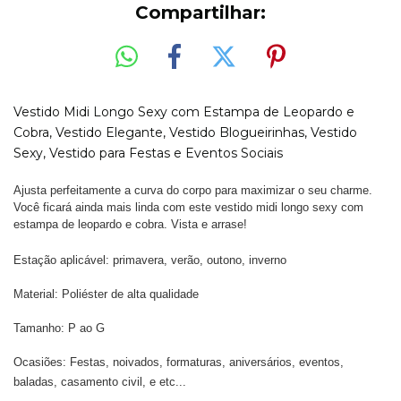
Compartilhar:
Vestido Midi Longo Sexy com Estampa de Leopardo e
Cobra, Vestido Elegante, Vestido Blogueirinhas, Vestido
Sexy, Vestido para Festas e Eventos Sociais
Ajusta perfeitamente a curva do corpo para maximizar o seu charme.
Você ficará ainda mais linda com este vestido midi longo sexy com
estampa de leopardo e cobra. Vista e arrase!
Estação aplicável: primavera, verão, outono, inverno
Material: Poliéster de alta qualidade
Tamanho: P ao G
Ocasiões: Festas, noivados, formaturas, aniversários, eventos,
baladas, casamento civil, e etc...