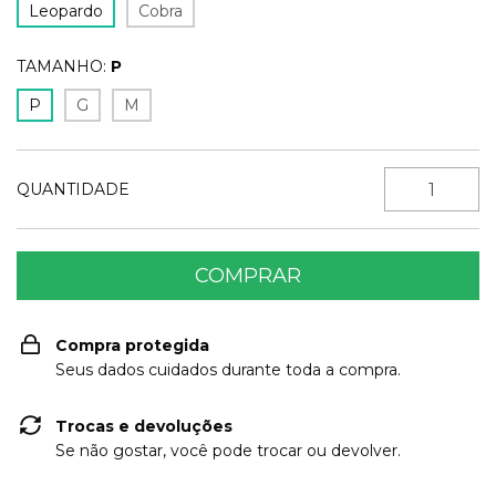
Leopardo
Cobra
TAMANHO:
P
P
G
M
QUANTIDADE
Compra protegida
Seus dados cuidados durante toda a compra.
Trocas e devoluções
Se não gostar, você pode trocar ou devolver.