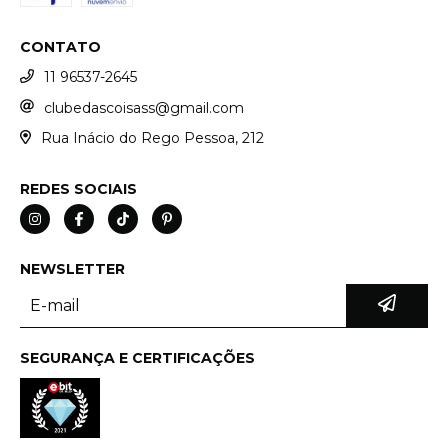
CONTATO
11 96537-2645
clubedascoisass@gmail.com
Rua Inácio do Rego Pessoa, 212
REDES SOCIAIS
NEWSLETTER
SEGURANÇA E CERTIFICAÇÕES