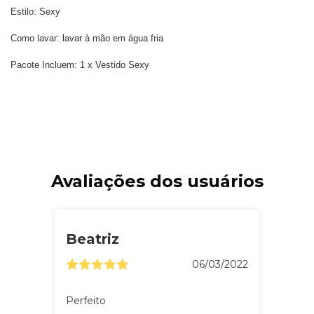
Estilo: Sexy
Como lavar: lavar à mão em água fria
Pacote Incluem: 1 x Vestido Sexy
Avaliações dos usuários
Beatriz
06/03/2022
Perfeito