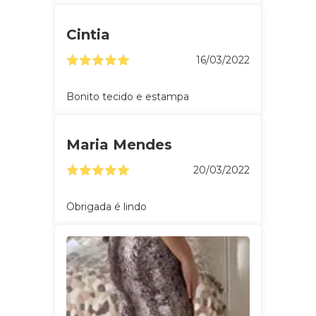
Cintia
16/03/2022
Bonito tecido e estampa
Maria Mendes
20/03/2022
Obrigada é lindo