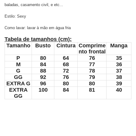
baladas, casamento civil, e etc...
Estilo: Sexy
Como lavar: lavar à mão em água fria
Tabela de tamanhos (cm):
Tamanho
Busto
Cintura
Comprime
Manga
nto frontal
P
80
64
76
35
M
84
68
77
36
G
88
72
78
37
GG
92
76
79
38
EXTRA
G
96
80
80
39
EXTRA
100
84
81
40
GG