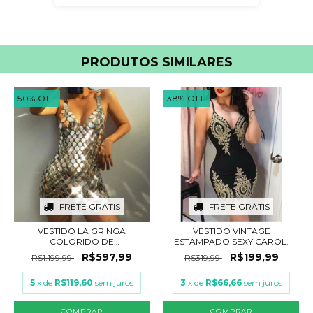
PRODUTOS SIMILARES
50
%
OFF
38
%
OFF
FRETE GRÁTIS
FRETE GRÁTIS
VESTIDO LA GRINGA
VESTIDO VINTAGE
COLORIDO DE
ESTAMPADO SEXY CAROL.
LANTEJOULA...
R$597,99
R$199,99
R$1.199,99
R$319,99
5
x de
R$119,60
sem juros
3
x de
R$66,66
sem juros
COMPRAR
COMPRAR