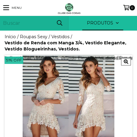
MENU
0
PRODUTOS
Início
/
Roupas Sexy
/
Vestidos
/
Vestido de Renda com Manga 3/4, Vestido Elegante,
Vestido Blogueirinhas, Vestidos.
51
%
OFF