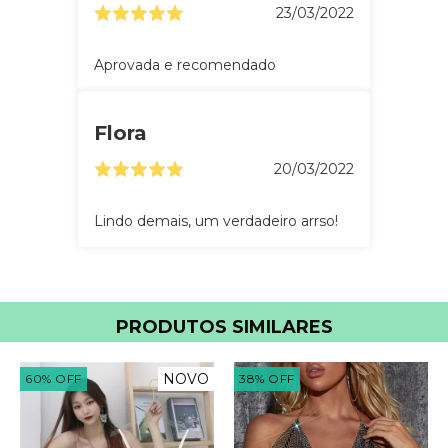
23/03/2022
Aprovada e recomendado
Flora
20/03/2022
Lindo demais, um verdadeiro arrso!
PRODUTOS SIMILARES
NOVO
60
%
OFF
38
%
OFF