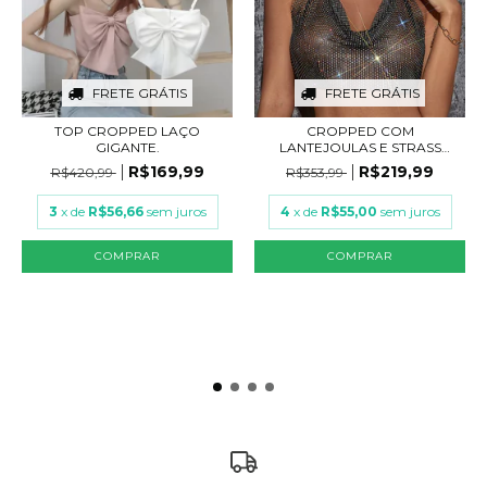
FRETE GRÁTIS
FRETE GRÁTIS
TOP CROPPED LAÇO
CROPPED COM
GIGANTE.
LANTEJOULAS E STRASS
BRILHAN...
R$169,99
R$219,99
R$420,99
R$353,99
3
x de
R$56,66
sem juros
4
x de
R$55,00
sem juros
COMPRAR
COMPRAR