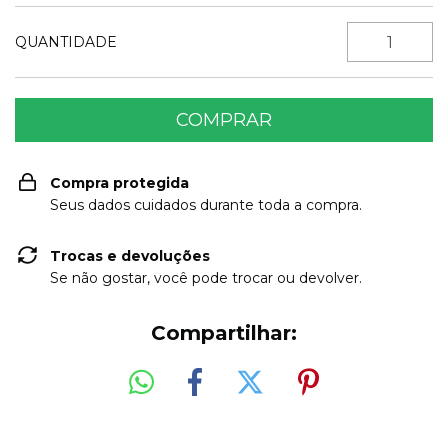
QUANTIDADE
Compra protegida
Seus dados cuidados durante toda a compra.
Trocas e devoluções
Se não gostar, você pode trocar ou devolver.
Compartilhar: