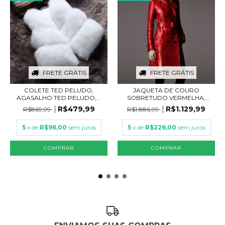
FRETE GRÁTIS
FRETE GRÁTIS
COLETE TED PELUDO,
JAQUETA DE COURO
AGASALHO TED PELUDO,...
SOBRETUDO VERMELHA,
SOB...
R$479,99
R$1.129,99
R$869,99
R$1.886,99
5
x de
R$96,00
sem juros
5
x de
R$226,00
sem juros
COMPRAR
COMPRAR