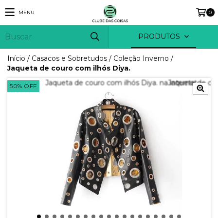
MENU
0
PRODUTOS
Início
/
Casacos e Sobretudos
/
Coleção Inverno
/
Jaqueta de couro com ilhós Diya.
50
%
OFF