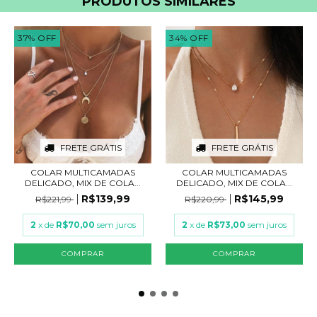
PRODUTOS SIMILARES
37
%
OFF
34
%
OFF
FRETE GRÁTIS
FRETE GRÁTIS
COLAR MULTICAMADAS
COLAR MULTICAMADAS
DELICADO, MIX DE COLA...
DELICADO, MIX DE COLA...
R$139,99
R$145,99
R$221,99
R$220,99
2
x de
R$70,00
sem juros
2
x de
R$73,00
sem juros
COMPRAR
COMPRAR