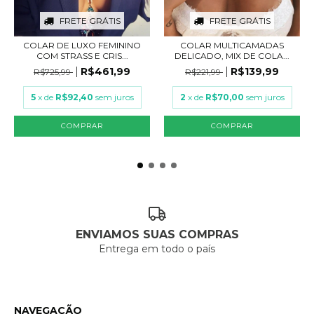
FRETE GRÁTIS
FRETE GRÁTIS
COLAR DE LUXO FEMININO
COLAR MULTICAMADAS
COM STRASS E CRIS...
DELICADO, MIX DE COLA...
R$461,99
R$139,99
R$725,99
R$221,99
5
x de
R$92,40
sem juros
2
x de
R$70,00
sem juros
COMPRAR
COMPRAR
ENVIAMOS SUAS COMPRAS
Entrega em todo o país
NAVEGAÇÃO