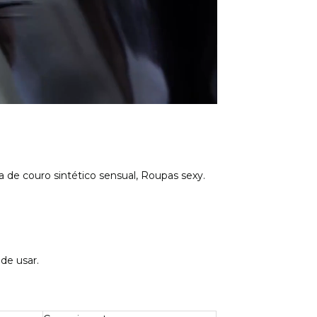
a de couro sintético sensual, Roupas sexy.
de usar.