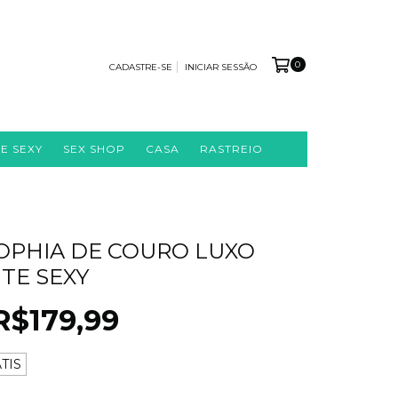
0
CADASTRE-SE
INICIAR SESSÃO
IE SEXY
SEX SHOP
CASA
RASTREIO
OPHIA DE COURO LUXO
TE SEXY
R$179,99
TIS