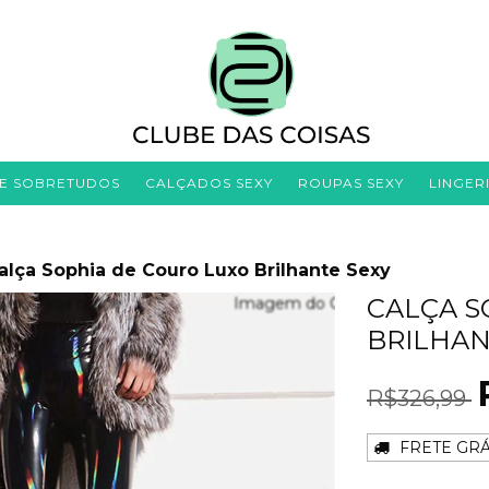
 E SOBRETUDOS
CALÇADOS SEXY
ROUPAS SEXY
LINGER
alça Sophia de Couro Luxo Brilhante Sexy
CALÇA S
BRILHAN
R$326,99
FRETE GRÁ