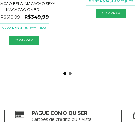
5
x de
R$74,00
sem juros
ACÃO BELA, MACACÃO SEXY,
MACACÃO OMBR...
COMPRAR
R$349,99
R$610,99
5
x de
R$70,00
sem juros
COMPRAR
PAGUE COMO QUISER
Cartões de crédito ou à vista