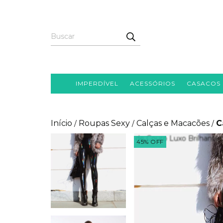
IMPERDÍVEL
ACESSÓRIOS
CASACOS
Início
Roupas Sexy
Calças e Macacões
C
/
/
/
45
%
OFF