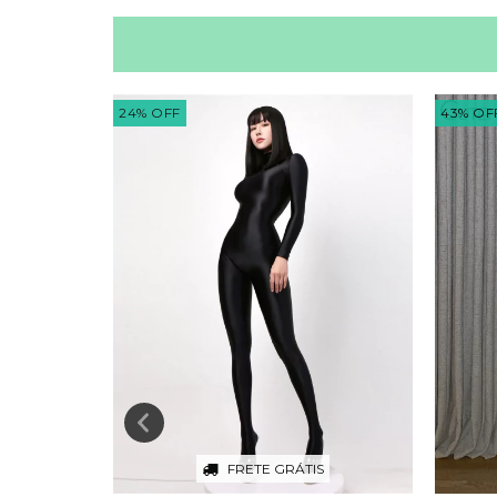
24
%
OFF
43
%
OF
S
FRETE GRÁTIS
Y SEXY DE