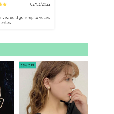
02/03/2022
 vez eu digo e repito voces
lentes
36
%
OFF
48
%
OFF