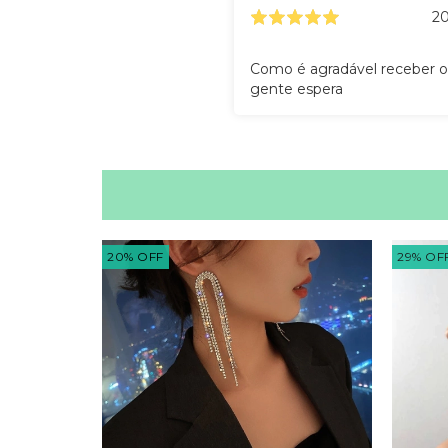
20
Como é agradável receber o
gente espera
20
%
OFF
29
%
OF