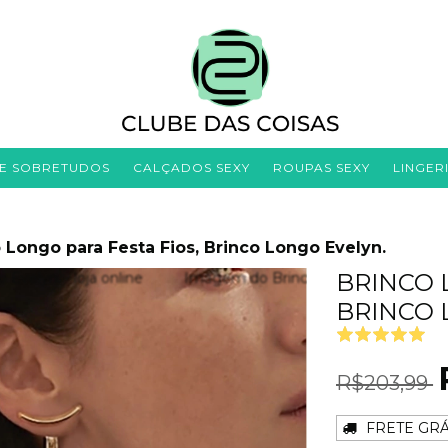
 E SOBRETUDOS
CALÇADOS SEXY
ROUPAS SEXY
LINGER
 Longo para Festa Fios, Brinco Longo Evelyn.
BRINCO 
BRINCO 
R$203,99
FRETE GRÁ