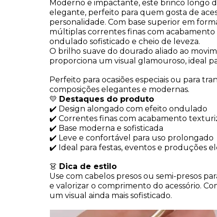
Moderno e impactante, este brinco longo 
elegante, perfeito para quem gosta de aces
personalidade. Com base superior em forma
múltiplas correntes finas com acabamento 
ondulado sofisticado e cheio de leveza.
O brilho suave do dourado aliado ao movim
proporciona um visual glamouroso, ideal p
Perfeito para ocasiões especiais ou para tr
composições elegantes e modernas.
💛
Destaques do produto
✔️ Design alongado com efeito ondulado
✔️ Correntes finas com acabamento textur
✔️ Base moderna e sofisticada
✔️ Leve e confortável para uso prolongado
✔️ Ideal para festas, eventos e produções e
👗
Dica de estilo
Use com cabelos presos ou semi-presos par
e valorizar o comprimento do acessório. C
um visual ainda mais sofisticado.