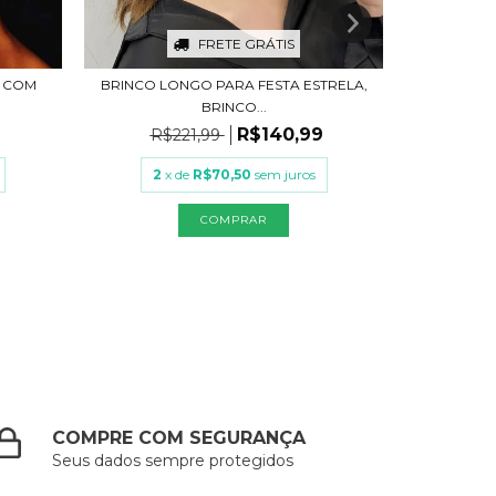
FRETE GRÁTIS
R COM
BRINCO LONGO PARA FESTA ESTRELA,
BRINCO BL
BRINCO...
9
R$140,99
R$221,99
R$
2
x de
R$70,50
sem juros
2
x
COMPRAR
COMPRE COM SEGURANÇA
Seus dados sempre protegidos