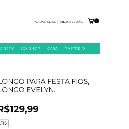
0
CADASTRE-SE
INICIAR SESSÃO
IE SEXY
SEX SHOP
CASA
RASTREIO
LONGO PARA FESTA FIOS,
LONGO EVELYN.
R$129,99
TIS