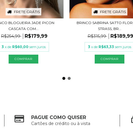
FRETE GRÁTIS
FRETE GRÁTIS
NCO BLOGUEIRA JADE PICON
BRINCO SABRINA SATTO FLO
CASCATA COM...
STRASS, BR...
R$179,99
R$189,9
R$254,99
R$315,99
3
x de
R$60,00
sem juros
3
x de
R$63,33
sem juros
COMPRAR
COMPRAR
PAGUE COMO QUISER
Cartões de crédito ou à vista