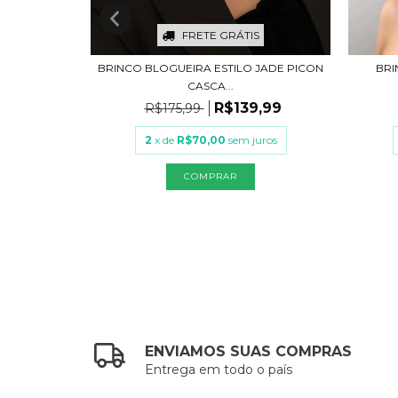
S
FRETE GRÁTIS
ADE PICON
BRINCO BLOGUEIRA ESTILO JADE PICON
BRI
CASCA...
,99
R$139,99
R$175,99
uros
2
x de
R$70,00
sem juros
COMPRAR
ENVIAMOS SUAS COMPRAS
Entrega em todo o país