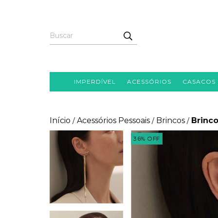
IMPERDÍVEL
ACESSÓRIOS
CASACOS
Início
Acessórios Pessoais
Brincos
Brinco
/
/
/
36
%
OFF