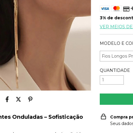
3% de descon
VER MEIOS D
MODELO E CO
QUANTIDADE
tes Onduladas – Sofisticação
Compra p
Seus dados