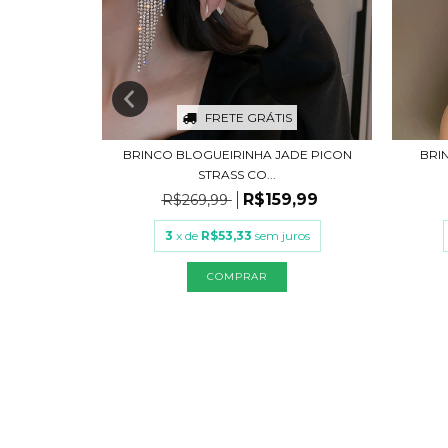
S
FRETE GRÁTIS
TILO JADE
BRINCO BLOGUEIRINHA JADE PICON
BRI
STRASS CO...
,99
R$159,99
R$269,99
uros
3
x de
R$53,33
sem juros
COMPRAR