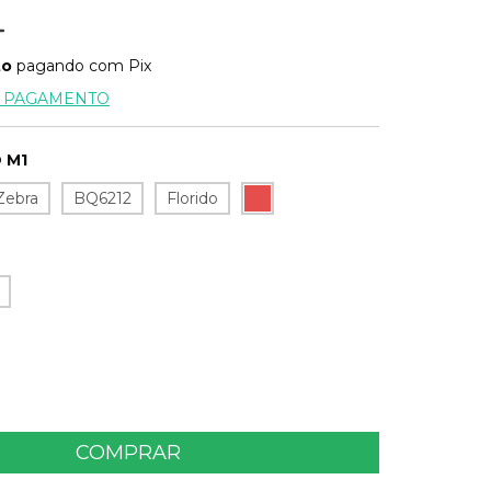
to
pagando com Pix
E PAGAMENTO
 M1
Zebra
BQ6212
Florido