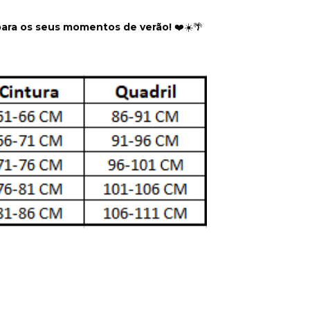
para os seus momentos de verão!
❤️☀️🌴