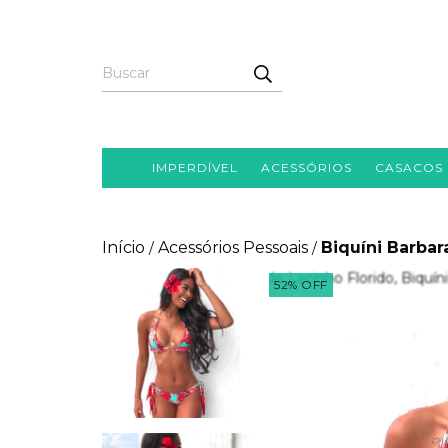
IMPERDÍVEL
ACESSÓRIOS
CASACOS
Início
Acessórios Pessoais
Biquíni Barbara
/
/
52
%
OFF