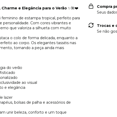
Compra p
, Charme e Elegância para o Verão
✨🌺❤️
Seus dados
i feminino de estampa tropical, perfeito para
e personalidade. Com cores vibrantes e
Trocas e 
erno que valoriza a silhueta com muito
Se não gos
staca o colo de forma delicada, enquanto a
erfeito ao corpo. Os elegantes tasséis nas
mento, tornando a peça ainda mais
rgia do verão
fisticado
sonalizado
clusividade ao visual
to e elegância
de lazer
apéus, bolsas de palha e acessórios de
am unir beleza, conforto e um toque