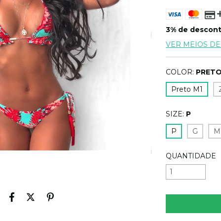
3% de descon
VER MEIOS D
COLOR:
PRETO
Preto M1
SIZE:
P
P
G
M
QUANTIDADE