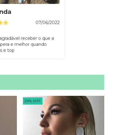
anda
07/06/2022
gradável receber o que a
spera e melhor quando
s e top
29
%
OFF
45
%
OFF