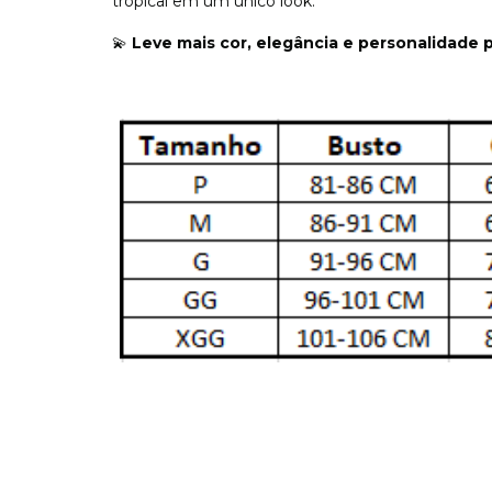
tropical em um único look.
💫
Leve mais cor, elegância e personalidade 