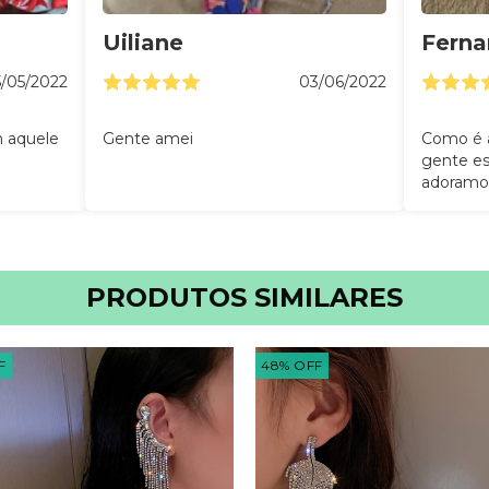
Uiliane
Fern
5/05/2022
03/06/2022
m aquele
Gente amei
Como é a
gente e
adoramo
PRODUTOS SIMILARES
F
48
%
OFF