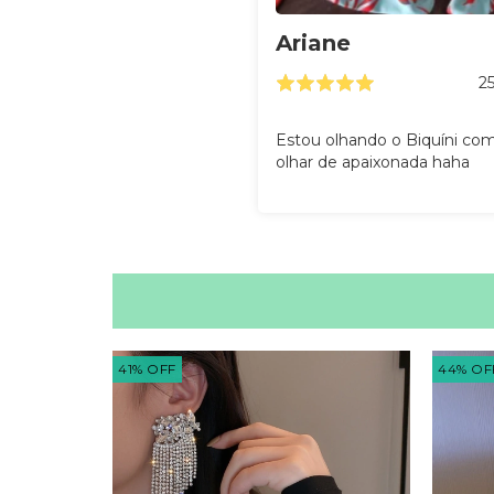
Ariane
2
Estou olhando o Biquíni co
olhar de apaixonada haha
41
%
OFF
44
%
OF