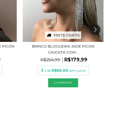
FRETE GRÁTIS
E PICON
BRINCO BLOGUEIRA JADE PICON
CORRENTE 
CASCATA COM...
9
R$179,99
R$254,99
R$
3
x de
R$60,00
sem juros
3
x
COMPRAR