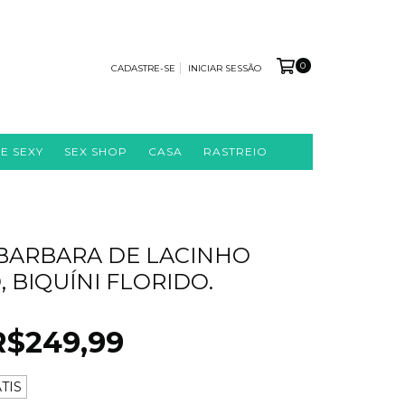
0
CADASTRE-SE
INICIAR SESSÃO
IE SEXY
SEX SHOP
CASA
RASTREIO
 BARBARA DE LACINHO
 BIQUÍNI FLORIDO.
R$249,99
TIS