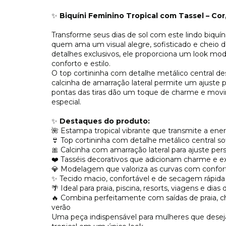
✨
Biquíni Feminino Tropical com Tassel – Cor
Transforme seus dias de sol com este lindo biquín
quem ama um visual alegre, sofisticado e cheio d
detalhes exclusivos, ele proporciona um look mod
conforto e estilo.
O top cortininha com detalhe metálico central de
calcinha de amarração lateral permite um ajuste p
pontas das tiras dão um toque de charme e movi
especial.
✨
Destaques do produto:
🌺 Estampa tropical vibrante que transmite a ene
👙 Top cortininha com detalhe metálico central so
🎀 Calcinha com amarração lateral para ajuste per
❤️ Tasséis decorativos que adicionam charme e ex
💎 Modelagem que valoriza as curvas com confor
✨ Tecido macio, confortável e de secagem rápida
🌴 Ideal para praia, piscina, resorts, viagens e dias 
🔥 Combina perfeitamente com saídas de praia, ch
verão
Uma peça indispensável para mulheres que desej