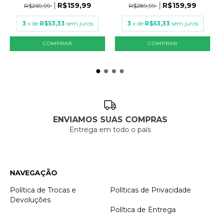
R$159,99
R$159,99
R$269,99
R$289,99
3
x de
R$53,33
sem juros
3
x de
R$53,33
sem juros
COMPRAR
COMPRAR
ENVIAMOS SUAS COMPRAS
Entrega em todo o país
NAVEGAÇÃO
Política de Trocas e
Políticas de Privacidade
Devoluções
Política de Entrega