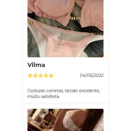
Vilma
04/06/2022
Costuras corretas, tecido excelente,
muito satisfeita