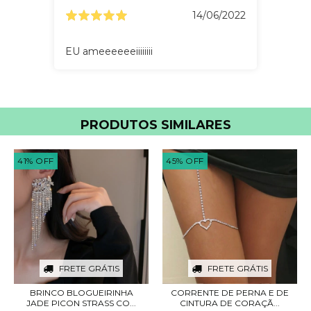
14/06/2022
EU ameeeeeeiiiiiiii
PRODUTOS SIMILARES
41
%
OFF
45
%
OFF
FRETE GRÁTIS
FRETE GRÁTIS
BRINCO BLOGUEIRINHA
CORRENTE DE PERNA E DE
JADE PICON STRASS CO...
CINTURA DE CORAÇÃ...